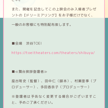
もらおう！
また、開催を記念してこの上映会のみ入場者プレゼ
映画公開記念！特別番組の生配信が決定しました！
ントの【ドリーミアリング】をお子様だけでなく、
一般のお客様にも特別配布致します。
■会場 渋谷TOEI
https://toeitheaters.com/theaters/shibuya/
■≪舞台挨拶登壇者≫
座古明史（監督）、田中仁（脚本）、村瀬亜季（プ
ロデューサー）、多田香奈子（プロデューサー）
※登壇者は予告なく変更する場合がございますこ
と、予めご了承ください。