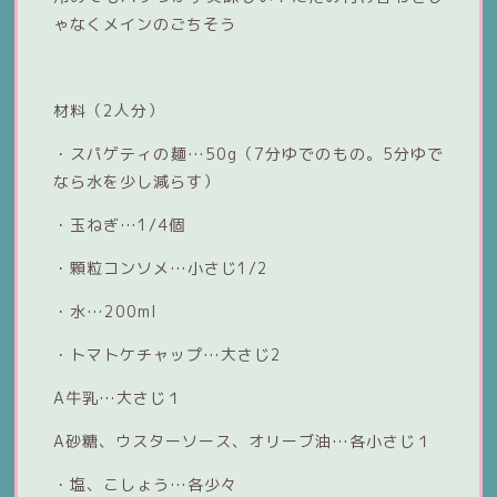
ゃなくメインのごちそう
材料（2人分）
・スパゲティの麺…50g（7分ゆでのもの。5分ゆで
なら水を少し減らす）
・玉ねぎ…1/4個
・顆粒コンソメ…小さじ1/2
・水…200ml
・トマトケチャップ…大さじ2
A牛乳…大さじ１
A砂糖、ウスターソース、オリーブ油…各小さじ１
・塩、こしょう…各少々