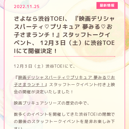
最新情報
2022.11.25
Blu-ray＆DVDが早くも2023年1月25日に発売決定
タイアップ
2022年8月
さよなら渋谷TOEI、 『映画デリシャ
「映画デリシャスパーティ♡プリキュア 夢みる♡お子さまラン
スパーティ♡プリキュア 夢みる♡お
2022年7月
チ！」フィルムコミック発売決定！
子さまランチ！』スタッフトークイ
ベント、 12月３日（土）に渋谷TOE
第2弾入場者プレゼント、10月15日（土）より配布決定！
Iにて開催決定！
「ふわふわカチューシャ付きドリーミア♡コンボセット」発売
中！！
12月３日（土）渋谷TOEIにて、
山本ゆりさん考案「夢みる♡お子さまランチ」レシピを公開！
『
映画デリシャスパーティ♡プリキュア 夢みる♡お
子さまランチ！
』スタッフトークイベント付き上映
映画公開記念！9/23～ローソンにてプリキュアオリジナルグッ
会の開催が決定いたしました！
ズ発売！
映画プリキュアシリーズの歴史の中で、
映画公開記念！オリジナルLINEスタンプが発売開始！
数多くのイベントを開催してきた渋谷TOEIの閉館で
の最後のスタッフトークイベントを是非お楽しみ下
ナムコとコラボ企画！映画を観てナムコ限定「コースター」を
さい。