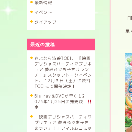
最新情報
イベント
「
タイアップ
早
最近の投稿
さよなら渋谷TOEI、 『映画
デリシャスパーティ♡プリキ
ュア 夢みる♡お子さまラン
チ！』スタッフトークイベン
ト、 12月３日（土）に渋谷
TOEIにて開催決定！
Blu-ray＆DVDが早くも2
023年1月25日に発売決
定
「映画デリシャスパーティ♡
プリキュア 夢みる♡お子さ
まランチ！」フィルムコミッ