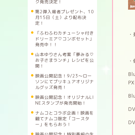
ク発売決定！
第2弾入場者プレゼント、10
月15日（土）より配布決
定！
「ふわふわカチューシャ付き
・
ドリーミア♡コンボセット」
発売中！！
山本ゆりさん考案「夢みる♡
お子さまランチ」レシピを公
・
開！
B
映画公開記念！9/23～ロー
ソンにてプリキュアオリジナ
PX
ルグッズ発売！
B
映画公開記念！オリジナルLI
NEスタンプが発売開始！
D
ナムコとコラボ企画！映画を
観てナムコ限定「コースタ
D
ー」をもらおう！
映画公開記念！特別番組の生